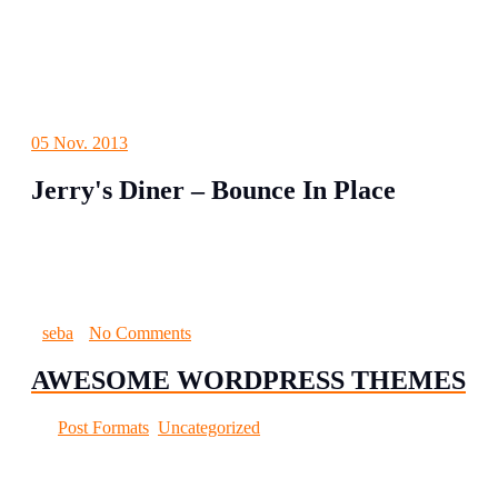
05
Nov. 2013
Jerry's Diner – Bounce In Place
Lorem ipsum dolor sit amet, consetetur sadipscing elitr, sed
diam nonumy eirmod tempor invidunt ut labore et dolore
magna aliquyam…
seba
No Comments
AWESOME WORDPRESS THEMES
Post Formats
,
Uncategorized