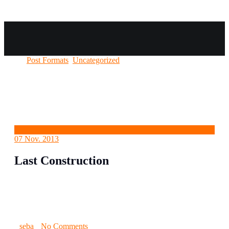
Post Formats
Post Formats
,
Uncategorized
07
Nov. 2013
Last Construction
Lorem ipsum dolor sit amet, consetetur sadipscing elitr, sed
diam nonumy eirmod tempor invidunt ut labore et dolore
magna aliquyam…
seba
No Comments