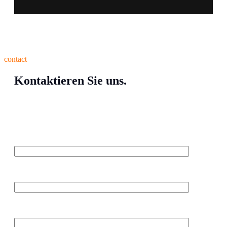
contact
Kontaktieren Sie uns.
Ihr Name (erforderlich)
Ihre Email-Adresse (erforderlich)
Betreff